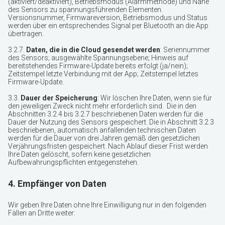
(aktiviert/deaktiviert), Betriebsmodus (Alarmmethode) und Nähe
des Sensors zu spannungsführenden Elementen.
Versionsnummer, Firmwareversion, Betriebsmodus und Status
werden über ein entsprechendes Signal per Bluetooth an die App
übertragen.
3.2.7.
Daten, die in die Cloud gesendet werden
: Seriennummer
des Sensors; ausgewählte Spannungsebene; Hinweis auf
bereitstehendes Firmware-Update bereits erfolgt (ja/nein);
Zeitstempel letzte Verbindung mit der App; Zeitstempel letztes
Firmware-Update.
3.3.
Dauer der Speicherung
: Wir löschen Ihre Daten, wenn sie für
den jeweiligen Zweck nicht mehr erforderlich sind. Die in den
Abschnitten 3.2.4 bis 3.2.7 beschriebenen Daten werden für die
Dauer der Nutzung des Sensors gespeichert. Die in Abschnitt 3.2.3
beschriebenen, automatisch anfallenden technischen Daten
werden für die Dauer von drei Jahren gemäß den gesetzlichen
Verjährungsfristen gespeichert. Nach Ablauf dieser Frist werden
Ihre Daten gelöscht, sofern keine gesetzlichen
Aufbewahrungspflichten entgegenstehen.
4. Empfänger von Daten
Wir geben Ihre Daten ohne Ihre Einwilligung nur in den folgenden
Fällen an Dritte weiter: