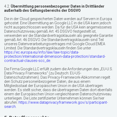
4.2.
Übermittlung personenbezogener Daten in Drittländer
außerhalb des Geltungsbereichs der DSGVO
Die in der Cloud gespeicherten Daten werden auf Servern in Europa
gehostet. Eine Übermittlung an Google LLC in die USA kann jedoch
nicht ausgeschlossen werden. Da für die USA kein angemessenes
Datenschutzniveau gemäß Art. 45 DSGVO festgestellt ist,
verwenden wir die Standardvertragsklauseln als geeignete Garantie
gemäß Art. 46 DSGVO. Die Standardvertragsklauseln sind Teil
unseres Datenverarbeitungsvertrages mit Google Cloud EMEA
Limited. Die Standardvertragsklauseln finden Sie unter
https://ec.europa.eu/info/law/law-topic/data-
protection/international-dimension-data-protection/standard-
contractual-clauses-scc_de
.
Die Firma Google LLC erfüllt zudem die Anforderungen des „EU-U.S.
Data Privacy Frameworks“ (zu Deutsch: EU-US-
Datenschutzrahmen). Das Privacy-Framework-Abkommen regelt
den Schutz personenbezogener Daten, die aus einem
Mitgliedsstaat der Europäischen Union in die USA übertragen
werden. Es stellt sicher, dass die übertragenen Daten dort ebenfalls
einem der Europäischen Union vergleichbaren Datenschutzniveau
unterliegen. Die Liste zertifizierter Unternehmen können Sie hier
abrufen:
https://www.dataprivacyframework.gov/s/participant-
search
.