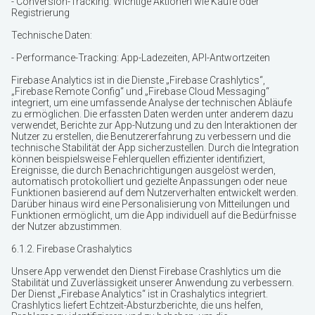
- Conversion-Tracking: Wichtige Aktionen wie Käufe oder
Registrierung
Technische Daten:
- Performance-Tracking: App-Ladezeiten, API-Antwortzeiten
Firebase Analytics ist in die Dienste „Firebase Crashlytics“,
„Firebase Remote Config“ und „Firebase Cloud Messaging“
integriert, um eine umfassende Analyse der technischen Abläufe
zu ermöglichen. Die erfassten Daten werden unter anderem dazu
verwendet, Berichte zur App-Nutzung und zu den Interaktionen der
Nutzer zu erstellen, die Benutzererfahrung zu verbessern und die
technische Stabilität der App sicherzustellen. Durch die Integration
können beispielsweise Fehlerquellen effizienter identifiziert,
Ereignisse, die durch Benachrichtigungen ausgelöst werden,
automatisch protokolliert und gezielte Anpassungen oder neue
Funktionen basierend auf dem Nutzerverhalten entwickelt werden.
Darüber hinaus wird eine Personalisierung von Mitteilungen und
Funktionen ermöglicht, um die App individuell auf die Bedürfnisse
der Nutzer abzustimmen.
6.1.2. Firebase Crashalytics
Unsere App verwendet den Dienst Firebase Crashlytics um die
Stabilität und Zuverlässigkeit unserer Anwendung zu verbessern.
Der Dienst „Firebase Analytics“ ist in Crashalytics integriert.
Crashlytics liefert Echtzeit-Absturzberichte, die uns helfen,