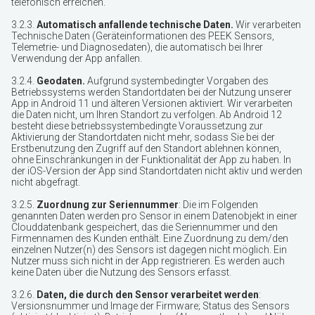
telefonisch erreichen.
3.2.3.
Automatisch anfallende technische Daten.
Wir verarbeiten
Technische Daten (Geräteinformationen des PEEK Sensors,
Telemetrie- und Diagnosedaten), die automatisch bei Ihrer
Verwendung der App anfallen.
3.2.4.
Geodaten.
Aufgrund systembedingter Vorgaben des
Betriebssystems werden Standortdaten bei der Nutzung unserer
App in Android 11 und älteren Versionen aktiviert. Wir verarbeiten
die Daten nicht, um Ihren Standort zu verfolgen. Ab Android 12
besteht diese betriebssystembedingte Voraussetzung zur
Aktivierung der Standortdaten nicht mehr, sodass Sie bei der
Erstbenutzung den Zugriff auf den Standort ablehnen können,
ohne Einschränkungen in der Funktionalität der App zu haben. In
der iOS-Version der App sind Standortdaten nicht aktiv und werden
nicht abgefragt.
3.2.5.
Zuordnung zur Seriennummer
: Die im Folgenden
genannten Daten werden pro Sensor in einem Datenobjekt in einer
Clouddatenbank gespeichert, das die Seriennummer und den
Firmennamen des Kunden enthält. Eine Zuordnung zu dem/den
einzelnen Nutzer(n) des Sensors ist dagegen nicht möglich. Ein
Nutzer muss sich nicht in der App registrieren. Es werden auch
keine Daten über die Nutzung des Sensors erfasst.
3.2.6.
Daten, die durch den Sensor verarbeitet werden
:
Versionsnummer und Image der Firmware; Status des Sensors