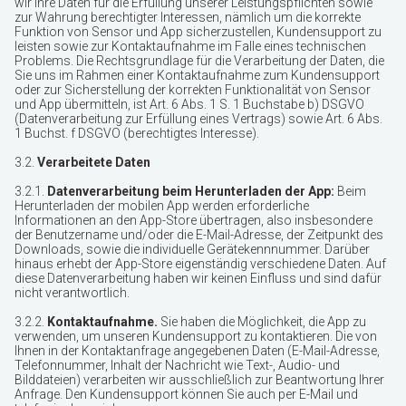
wir Ihre Daten für die Erfüllung unserer Leistungspflichten sowie
zur Wahrung berechtigter Interessen, nämlich um die korrekte
Funktion von Sensor und App sicherzustellen, Kundensupport zu
leisten sowie zur Kontaktaufnahme im Falle eines technischen
Problems. Die Rechtsgrundlage für die Verarbeitung der Daten, die
Sie uns im Rahmen einer Kontaktaufnahme zum Kundensupport
oder zur Sicherstellung der korrekten Funktionalität von Sensor
und App übermitteln, ist Art. 6 Abs. 1 S. 1 Buchstabe b) DSGVO
(Datenverarbeitung zur Erfüllung eines Vertrags) sowie Art. 6 Abs.
1 Buchst. f DSGVO (berechtigtes Interesse).
3.2.
Verarbeitete Daten
3.2.1.
Datenverarbeitung beim Herunterladen der App:
Beim
Herunterladen der mobilen App werden erforderliche
Informationen an den App-Store übertragen, also insbesondere
der Benutzername und/oder die E-Mail-Adresse, der Zeitpunkt des
Downloads, sowie die individuelle Gerätekennnummer. Darüber
hinaus erhebt der App-Store eigenständig verschiedene Daten. Auf
diese Datenverarbeitung haben wir keinen Einfluss und sind dafür
nicht verantwortlich.
3.2.2.
Kontaktaufnahme.
Sie haben die Möglichkeit, die App zu
verwenden, um unseren Kundensupport zu kontaktieren. Die von
Ihnen in der Kontaktanfrage angegebenen Daten (E-Mail-Adresse,
Telefonnummer, Inhalt der Nachricht wie Text-, Audio- und
Bilddateien) verarbeiten wir ausschließlich zur Beantwortung Ihrer
Anfrage. Den Kundensupport können Sie auch per E-Mail und